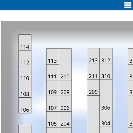
114
213
312
113
3
112
211
310
111
210
3
110
209
109
208
3
108
306
107
206
106
304
105
204
3